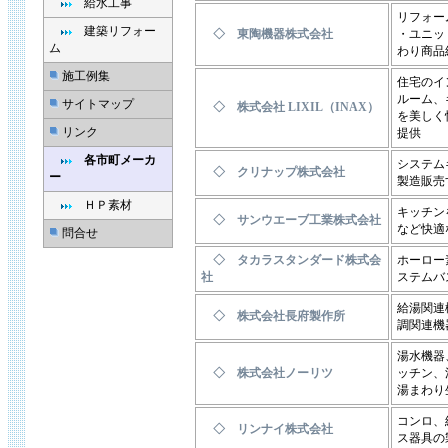
給水工事
リフォー
建築リフォー
◇ 東陶機器株式会社
・ユニッ
ム
わり商品
施工例集
住宅のイ
ルーム、
サイトマップ
◇ 株式会社 LIXIL（INAX）
を美しく
リンク
提供
各市町メーカ
システム
◇ クリナップ株式会社
ー
製造販売
ＨＰ素材
キッチン
◇ サンウエーブ工業株式会社
など快適
問合せ
◇ タカラスタンダード株式会
ホーロー
社
ステムバ
給湯関連
◇ 株式会社長府製作所
調関連機
湯水機器
◇ 株式会社ノーリツ
ッチン、
湯まわり
コンロ、
◇ リンナイ株式会社
ス器具の