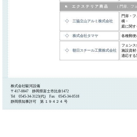
エ ク ス テ リ ア 商 品
（ 門扉、フェ
門扉・フ
◇ 三協立山アルミ株式会社
構・
庭に関す
◇ 株式会社タマヤ
各種郵便
フェンス
◇ 朝日スチール工業株式会社
施設資材
適応する
株式会社駿河設備
〒417-0847 静岡県富士市比奈1472
Tel 0545-34-3123(代) Fax 0545-34-0518
静岡県知事許可 第 １９４２４ 号