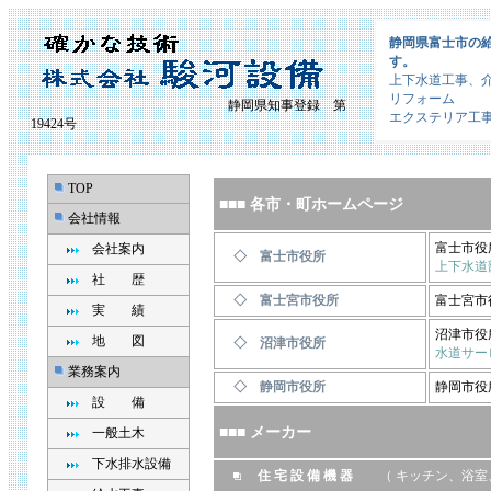
静岡県富士市の
す。
上下水道工事、
リフォーム
静岡県知事登録 第
エクステリア工
19424号
TOP
■■■
各市・町ホームページ
会社情報
富士市役
会社案内
◇ 富士市役所
上下水道
社 歴
◇ 富士宮市役所
富士宮市
実 績
沼津市役
地 図
◇ 沼津市役所
水道サー
業務案内
◇ 静岡市役所
静岡市役
設 備
■■■
メーカー
一般土木
下水排水設備
住 宅 設 備 機 器
（ キッチン、浴室、