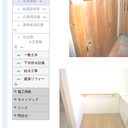
浴室改装
給湯器改装
介護用設備
身障者用設備
住宅用
火災警報
器
一般土木
下水排水設備
給水工事
建築リフォー
ム
施工例集
サイトマップ
リンク
問合せ