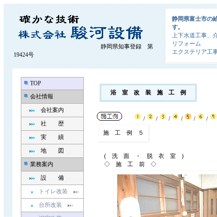
静岡県富士市の
す。
上下水道工事、
リフォーム
静岡県知事登録 第
エクステリア工
19424号
TOP
浴 室 改 装 施 工 例
会社情報
会社案内
/
/
/
/
/
/
社 歴
施 工 例 ５
実 績
地 図
( 洗 面 ・ 脱 衣 室 )
業務案内
◇ 施 工 前 ◇
設 備
トイレ改装
台所改装