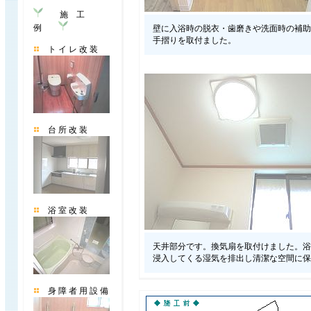
施 工
例
壁に入浴時の脱衣・歯磨きや洗面時の補助
手摺りを取付ました。
ト イ レ 改 装
台 所 改 装
浴 室 改 装
天井部分です。換気扇を取付けました。浴
浸入してくる湿気を排出し清潔な空間に保
身 障 者 用 設 備