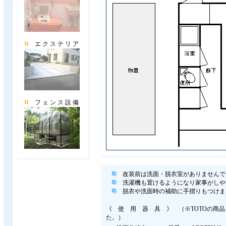
エ ク ス テ リ ア
フ ェ ン ス 設 備
改装前は洗面・脱衣室がありませんで
洗濯機も置けるようになり家事がしや
脱衣や洗面時の補助に手摺りもつけま
《 使 用 器 具 》 （※TOTOの商
た。）