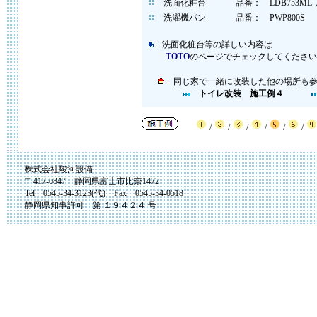
洗面化粧台
品番： LDB753ML，L
洗濯機パン
品番： PWP800S
洗面化粧台等の詳しい内容は
TOTO
のページでチェックしてください
同じ家で一緒に改装した他の場所も参
トイレ改装 施工例４
/
/
/
/
/
/
株式会社駿河設備
〒417-0847 静岡県富士市比奈1472
Tel 0545-34-3123(代) Fax 0545-34-0518
静岡県知事許可 第 １９４２４ 号