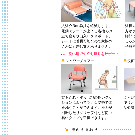
入浴介助の負担を軽減します。
浴槽
電動でシートが上下し浴槽での
方が
立ち座りや出入りをサポート。
脚部
シートは着脱可能なので家族の
しっ
入浴にも差し支えありません。
半身
洗い場での立ち座りをサポート
シャワーチェアー
洗面
背もたれ・座り心地の良いクッ
ふろい
ションによってラクな姿勢で体
使うと
を洗うことができます。座面が
な姿勢
回転したりグリップ付など使い
易いタイプを選択できます。
洗 面 所 ま わ り