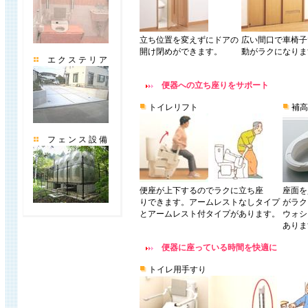
立ち位置を変えずにドアの
広い間口で車椅子
開け閉めができます。
動がラクになりま
エ ク ス テ リ ア
便器への立ち座りをサポート
トイレリフト
補高
フ ェ ン ス 設 備
便座が上下するのでラクに立ち座
座面を
りできます。アームレストなしタイプ
がラク
とアームレスト付タイプがあります。
ウォシ
ありま
便器に座っている時間を快適に
トイレ用手すり