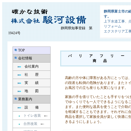
静岡県富士市の
す。
上下水道工事、
リフォーム
静岡県知事登録 第
エクステリア工
19424号
TOP
バ リ ア フ リ 
会社情報
商 品
会社案内
社 歴
高齢の方や体に障害がある方にとっては
実 績
の段差も転倒の危険があります。またト
お風呂での立ち座りも大変になります。
地 図
家族の手を借りていたことも手すりをつ
業務案内
でゆっくりでも一人でできるようになるこ
ます。また便利な器具を使うことで介助
設 備
を軽減することもできます。それぞれに
トイレ改装
商品を選択して家族全員が楽しく快適に
きるようにしましょう。
台所改装