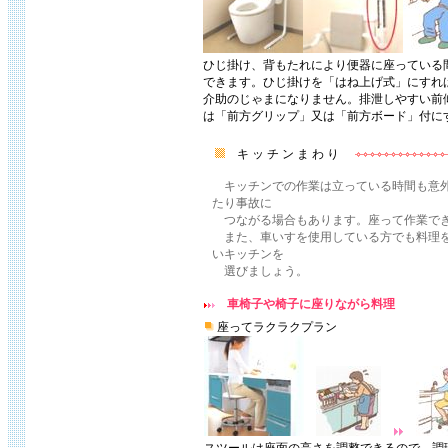
ひじ掛け、背もたれにより便器に座っている
できます。ひじ掛けを「はね上げ式」にすれ
介助のじゃまになりません。排泄しやすい前
は「前方グリップ」又は「前方ボード」付に
キ ッ チ ン ま わ り
キッチンでの作業は立っている時間も意外
たり事故に
つながる場合もあります。座って作業でき
また、車いすを使用している方でも料理を
いキッチンを
選びましょう。
車椅子や椅子に座りながら料理
座ってラクラクプラン