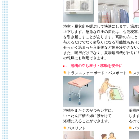
浴室・脱衣所を暖房して快適にします。温度
上下します。急激な血圧の変化は、心筋梗塞
を引き起こすことがあります。高齢の方にと
与えるだけでなく命取りになる可能性もあり
せっかく温まった入浴後など体を冷やさない
また、暖房だけでなく、夏場扇風機がわりに
の乾燥にも利用できます。
浴槽の立ち座り・移動を安全に
トランスファーボード・パスポート
ス
浴槽をまたぐのがつらい方に。
浴槽
いったん浴槽の縁に腰かけて
しま
浴槽に入ることができます。
るの
バスリフト
バ