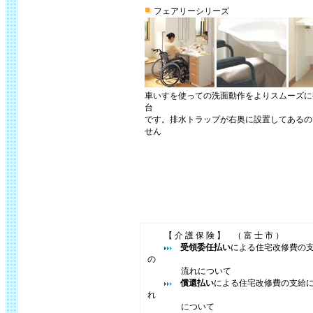
フェアリーシリーズ
車いすを使っての洗面動作をよりスムーズに
台
です。排水トラップが右奥に設置してあるの
せん
【 介 護 保 険 】 （ 富 士 市 ）
受領委任払い
による住宅改修費の
の
流れについて
償還払い
による住宅改修費の支給
れ
について