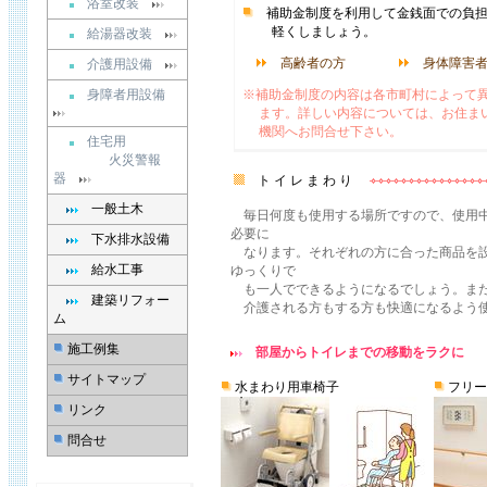
浴室改装
補助金制度を利用して金銭面での負
軽くしましょう。
給湯器改装
高齢者の方
身体障害
介護用設備
身障者用設備
※補助金制度の内容は各市町村によって
ます。詳しい内容については、お住ま
機関へお問合せ下さい。
住宅用
火災警報
器
ト イ レ ま わ り
一般土木
毎日何度も使用する場所ですので、使用中
必要に
下水排水設備
なります。それぞれの方に合った商品を設
給水工事
ゆっくりで
も一人でできるようになるでしょう。また
建築リフォー
介護される方もする方も快適になるよう使
ム
施工例集
部屋からトイレまでの移動をラクに
サイトマップ
水まわり用車椅子
フリー
リンク
問合せ