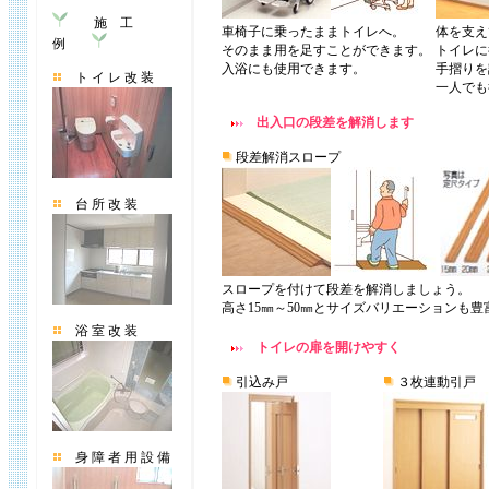
施 工
車椅子に乗ったままトイレへ。
体を支え
例
そのまま用を足すことができます。
トイレに
入浴にも使用できます。
手摺りを
ト イ レ 改 装
一人でも
出入口の段差を解消します
段差解消スロープ
台 所 改 装
スロープを付けて段差を解消しましょう。
高さ15㎜～50㎜とサイズバリエーションも豊
浴 室 改 装
トイレの扉を開けやすく
引込み戸
３枚連動引戸
身 障 者 用 設 備