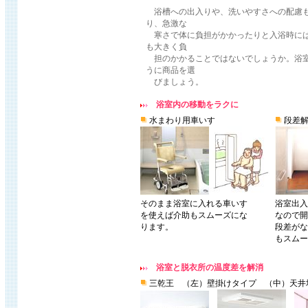
浴槽への出入りや、洗いやすさへの配慮も
り、急激な
寒さで体に負担がかかったりと入浴時には
も大きく負
担のかかることではないでしょうか。浴室
うに商品を選
びましょう。
浴室内の移動をラクに
水まわり用車いす
段差解
そのまま浴室に入れる車いす
浴室出入
を使えば介助もスムーズにな
なので開
ります。
段差がな
もスムー
浴室と脱衣所の温度差を解消
三乾王 （左）壁掛けタイプ （中）天井