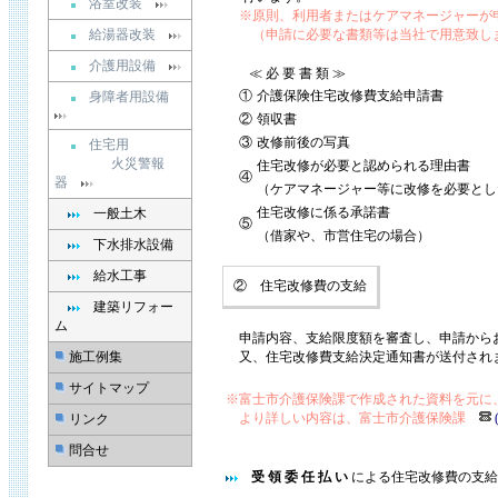
浴室改装
※原則、利用者またはケアマネージャーが
給湯器改装
（申請に必要な書類等は当社で用意致し
介護用設備
≪ 必 要 書 類 ≫
①
介護保険住宅改修費支給申請書
身障者用設備
②
領収書
③
改修前後の写真
住宅用
火災警報
住宅改修が必要と認められる理由書
④
器
（ケアマネージャー等に改修を必要とし
住宅改修に係る承諾書
一般土木
⑤
（借家や、市営住宅の場合）
下水排水設備
給水工事
② 住宅改修費の支給
建築リフォー
ム
申請内容、支給限度額を審査し、申請から
施工例集
又、住宅改修費支給決定通知書が送付され
サイトマップ
※富士市介護保険課で作成された資料を元に
より詳しい内容は、富士市介護保険課
リンク
問合せ
受 領 委 任 払 い
による住宅改修費の支給