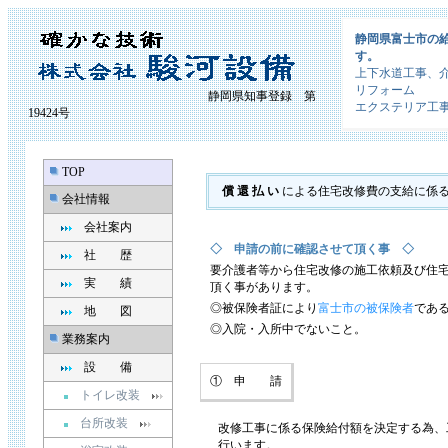
静岡県富士市の
す。
上下水道工事、
リフォーム
静岡県知事登録 第
エクステリア工
19424号
TOP
償 還 払 い
による住宅改修費の支給に係
会社情報
会社案内
◇ 申請の前に確認させて頂く事 ◇
社 歴
要介護者等から住宅改修の施工依頼及び住
実 績
頂く事があります。
◎被保険者証により
富士市の被保険者
であ
地 図
◎入院・入所中でないこと。
業務案内
設 備
① 申 請
トイレ改装
台所改装
改修工事に係る保険給付額を決定する為、
行います。