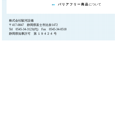
バ リ ア フ リ ー 商 品
について
株式会社駿河設備
〒417-0847 静岡県富士市比奈1472
Tel 0545-34-3123(代) Fax 0545-34-0518
静岡県知事許可 第 １９４２４ 号